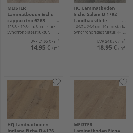
MEISTER
HQ Laminatboden
Laminatboden Eiche
Eiche Salem D 4792
cappuccino 6263
Landhausdiele -
Landhausdiele -
128,8 x 19,8 cm, 8 mm stark,
Langdiele 33 plus
184,5 x 24,4 cm, 10 mm stark,
Synchronprägestruktur,
Synchronprägestruktur, 4-
MeisterDesign.
Multiclic, NK 23/32
seitig gefast, Fold-Down
laminate LD 150
UVP
21,95 €
/ m²
UVP
24,95 €
/ m²
14,95 €
18,95 €
/ m²
/ m²
HQ Laminatboden
MEISTER
Indiana Eiche D 4176
Laminatboden Eiche