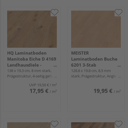
HQ Laminatboden
MEISTER
Manitoba Eiche D 4169
Laminatboden Buche
Landhausdiele -
6201 3-Stab
Comfort 32
138 x 19,3 cm, 8 mm stark,
Schiffsboden -
128,8 x 19,8 cm, 8,5 mm
Prägestruktur, 4-seitig gefast,
stark, Prägestruktur, Angle-
MeisterDesign.
Fold-Down
Angle / Snap
laminate LC 55 S
UVP
19,50 €
/ m²
17,95 €
19,95 €
/ m²
/ m²