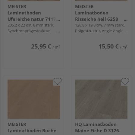
MEISTER
MEISTER
Laminatboden
Laminatboden
Ufereiche natur 7117
Risseiche hell 6258
Landhausdiele -
205,2 x 22 cm, 8 mm stark,
Landhausdiele -
128,8 x 19,8 cm, 7 mm stark,
Synchronprägestruktur,
Prägestruktur, Angle-Angle /
MeisterDesign.
MeisterDesign.
Fold-Down
Snap
laminate LL 150
laminate LC 55
25,95 €
15,50 €
/ m²
/ m²
MEISTER
HQ Laminatboden
Laminatboden Buche
Maine Eiche D 3126