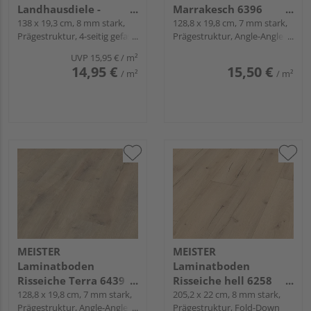
Landhausdiele -
Marrakesch 6396
Premium 31
138 x 19,3 cm, 8 mm stark,
Landhausdiele -
128,8 x 19,8 cm, 7 mm stark,
Prägestruktur, 4-seitig gefast,
Prägestruktur, Angle-Angle /
MeisterDesign.
Fold-Down
Snap
laminate LC 55
UVP
15,95 €
/ m²
14,95 €
15,50 €
/ m²
/ m²
MEISTER
MEISTER
Laminatboden
Laminatboden
Risseiche Terra 6439
Risseiche hell 6258
Landhausdiele -
128,8 x 19,8 cm, 7 mm stark,
Landhausdiele -
205,2 x 22 cm, 8 mm stark,
Prägestruktur, Angle-Angle /
Prägestruktur, Fold-Down
MeisterDesign.
MeisterDesign.