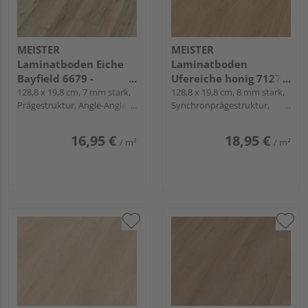
MEISTER
MEISTER
Laminatboden Eiche
Laminatboden
Bayfield 6679 -
Ufereiche honig 7127
MeisterDesign.
128,8 x 19,8 cm, 7 mm stark,
Landhausdiele -
128,8 x 19,8 cm, 8 mm stark,
Prägestruktur, Angle-Angle /
Synchronprägestruktur,
laminate LD 55
MeisterDesign.
Snap
Angle-Angle / Snap
laminate LC 150
16,95 €
18,95 €
/ m²
/ m²