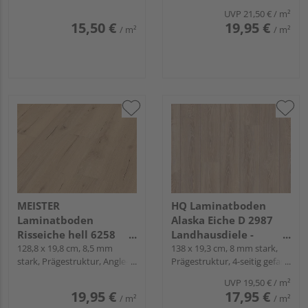
Snap
seitig gefast, Fold-Down
UVP
21,50 €
/ m²
15,50 €
19,95 €
/ m²
/ m²
MEISTER
HQ Laminatboden
Laminatboden
Alaska Eiche D 2987
Risseiche hell 6258
Landhausdiele -
Landhausdiele -
128,8 x 19,8 cm, 8,5 mm
Comfort 32
138 x 19,3 cm, 8 mm stark,
stark, Prägestruktur, Angle-
Prägestruktur, 4-seitig gefast,
MeisterDesign.
Angle / Snap
Fold-Down
laminate LC 55 S
UVP
19,50 €
/ m²
19,95 €
17,95 €
/ m²
/ m²