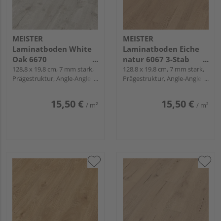
MEISTER
MEISTER
Laminatboden White
Laminatboden Eiche
Oak 6670
natur 6067 3-Stab
Landhausdiele -
128,8 x 19,8 cm, 7 mm stark,
Schiffsboden -
128,8 x 19,8 cm, 7 mm stark,
Prägestruktur, Angle-Angle /
Prägestruktur, Angle-Angle /
MeisterDesign.
MeisterDesign.
Snap
Snap
laminate LC 55
laminate LC 55
15,50 €
15,50 €
/ m²
/ m²