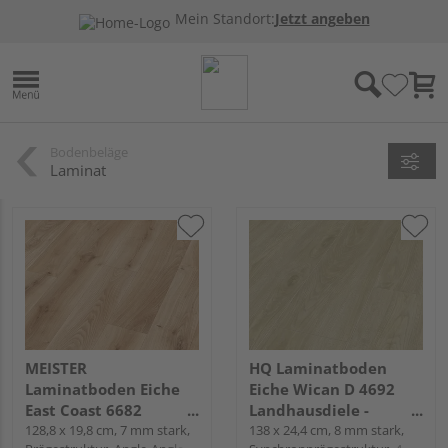
Mein Standort:
Jetzt angeben
Bodenbeläge
Laminat
MEISTER
HQ Laminatboden
Laminatboden Eiche
Eiche Wican D 4692
East Coast 6682
Landhausdiele -
Landhausdiele -
128,8 x 19,8 cm, 7 mm stark,
Grand-Edition
138 x 24,4 cm, 8 mm stark,