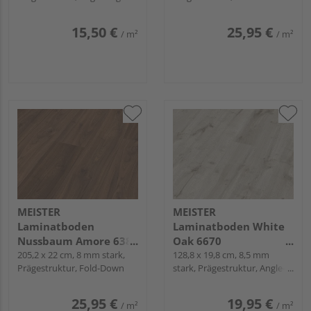
Snap
laminate LC 55
laminate LL 150
15,50 €
25,95 €
/ m²
/ m²
MEISTER
MEISTER
Laminatboden
Laminatboden White
Nussbaum Amore 6389
Oak 6670
Landhausdiele -
205,2 x 22 cm, 8 mm stark,
Landhausdiele -
128,8 x 19,8 cm, 8,5 mm
Prägestruktur, Fold-Down
stark, Prägestruktur, Angle-
MeisterDesign.
MeisterDesign.
Angle / Snap
laminate LL 150
laminate LC 55 S
25,95 €
19,95 €
/ m²
/ m²