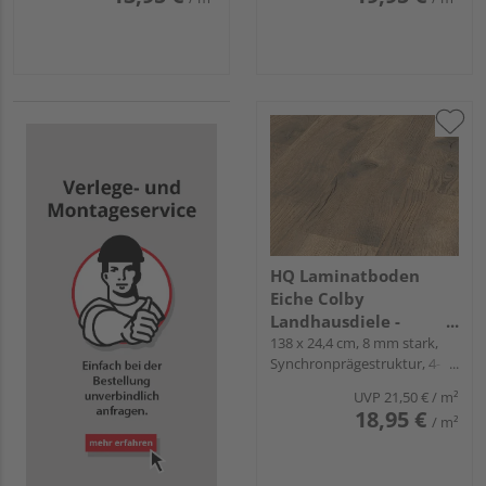
HQ Laminatboden
Eiche Colby
Landhausdiele -
Grand-Edition
138 x 24,4 cm, 8 mm stark,
Synchronprägestruktur, 4-
seitig gefast, Fold-Down
UVP
21,50 €
/ m²
18,95 €
/ m²