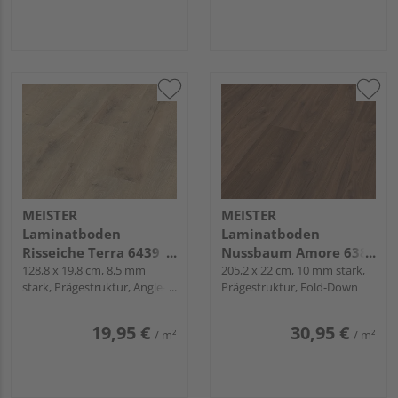
MEISTER
MEISTER
Laminatboden
Laminatboden
Risseiche Terra 6439
Nussbaum Amore 6389
Landhausdiele -
128,8 x 19,8 cm, 8,5 mm
Landhausdiele -
205,2 x 22 cm, 10 mm stark,
stark, Prägestruktur, Angle-
Prägestruktur, Fold-Down
MeisterDesign.
MeisterDesign.
Angle / Snap
laminate LC 55 S
laminate LL 150 S
19,95 €
30,95 €
/ m²
/ m²