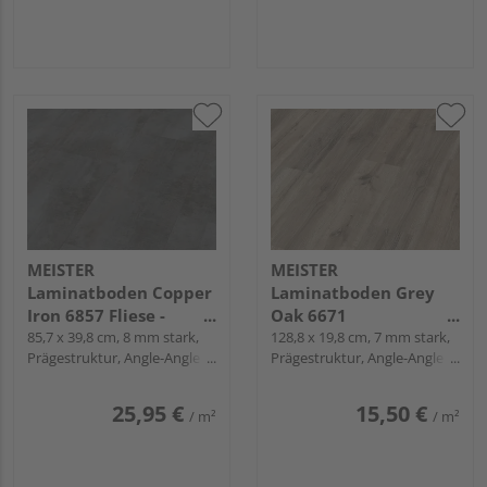
MEISTER
MEISTER
Laminatboden Copper
Laminatboden Grey
Iron 6857 Fliese -
Oak 6671
MeisterDesign.
85,7 x 39,8 cm, 8 mm stark,
Landhausdiele -
128,8 x 19,8 cm, 7 mm stark,
Prägestruktur, Angle-Angle /
Prägestruktur, Angle-Angle /
laminate LB 150
MeisterDesign.
Snap
Snap
laminate LC 55
25,95 €
15,50 €
/ m²
/ m²