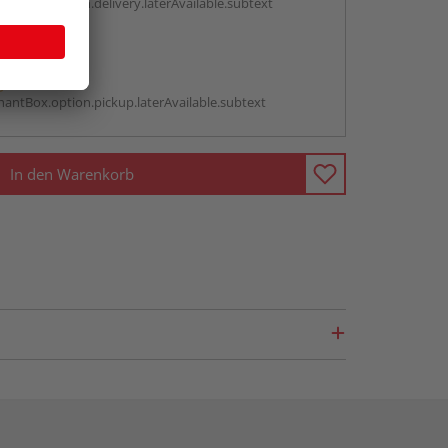
antBox.option.delivery.laterAvailable.subtext
abholen
g:
antBox.option.pickup.laterAvailable.subtext
In den Warenkorb