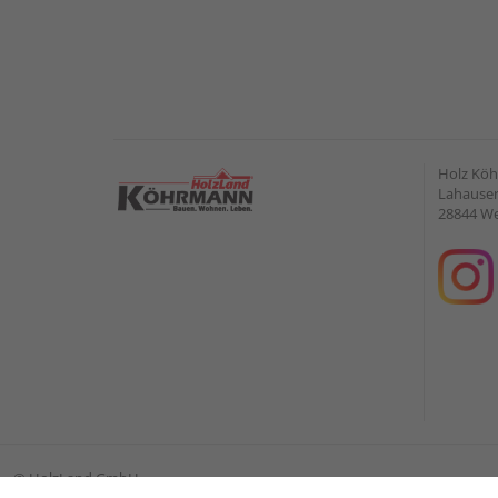
Holz Kö
Lahauser 
28844 W
©
HolzLand GmbH