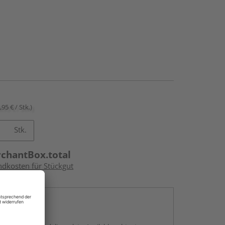
,95 € / Stk.)
Stk.
rchantBox.total
ndkosten für Stückgut
en
g: