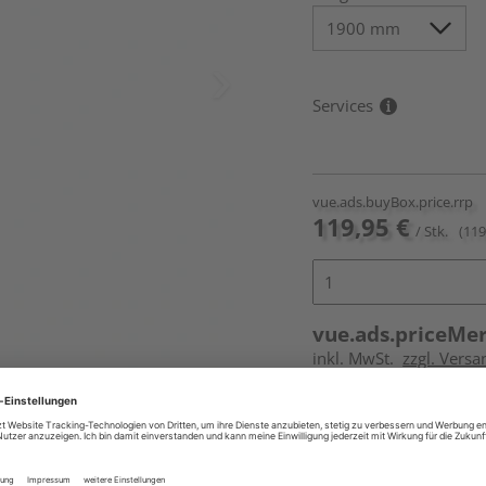
Services
vue.ads.buyBox.price.rrp
119,95 €
/ Stk.
(119
vue.ads.priceMe
inkl. MwSt.
zzgl. Versa
Online bestell
Auf Vorbestellun