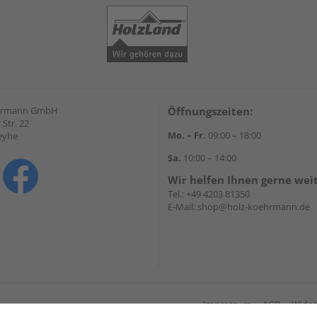
hrmann GmbH
Öffnungszeiten:
Str. 22
Mo. – Fr.
09:00 – 18:00
eyhe
Sa.
10:00 – 14:00
Wir helfen Ihnen gerne wei
Tel.:
+49 4203 81350
E-Mail:
shop@holz-koehrmann.de
Impressum
AGB
Wider