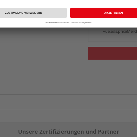
vue.ads.priceMerch
Beim Händler 
Auf Vorbestellun
vue.ads.priceMerch
Unsere Zertifizierungen und Partner