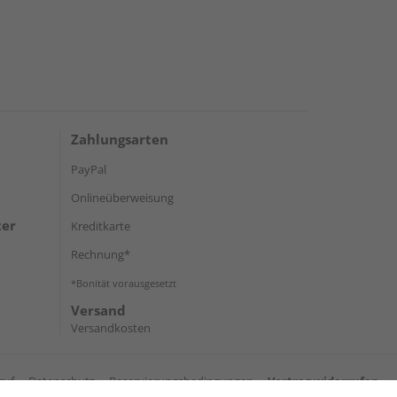
Zahlungsarten
PayPal
Onlineüberweisung
ter
Kreditkarte
Rechnung*
*Bonität vorausgesetzt
Versand
Versandkosten
ruf
Datenschutz
Reservierungsbedingungen
Vertrag widerrufen