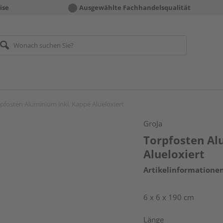
ise
Ausgewählte Fachhandelsqualität
pfosten Aluminium inkl. Kappe Alueloxiert
GroJa
Torpfosten Al
Alueloxiert
Artikelinformatione
6 x 6 x 190 cm
Länge