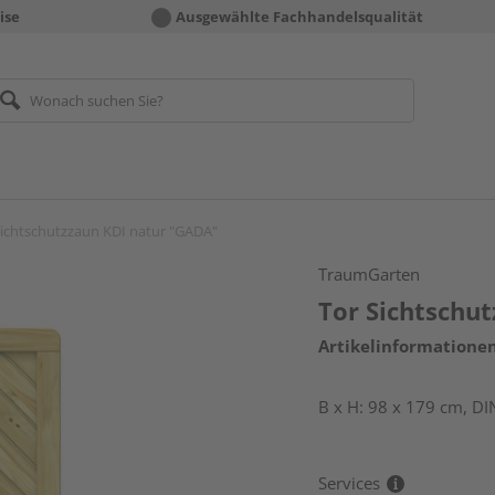
ise
Ausgewählte Fachhandelsqualität
Sichtschutzzaun KDI natur "GADA"
TraumGarten
Tor Sichtschu
Artikelinformatione
B x H: 98 x 179 cm, DI
Services