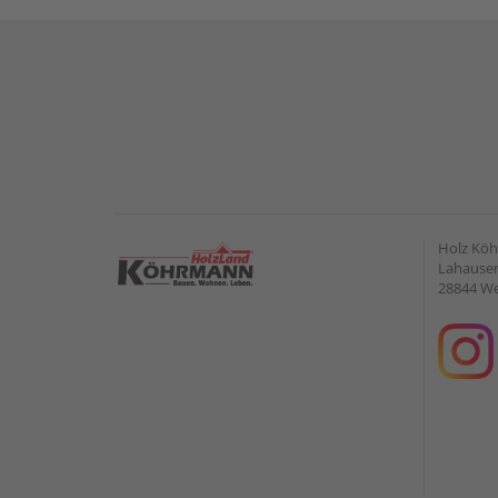
Holz Kö
Lahauser 
28844 W