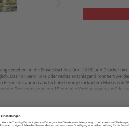
ng versehen, in die Einsteckschloss (Art. 1018) und Drücker (Art
öglich. Das Tor kann links oder rechts anschlagend montiert werde
en Ecken Torrahmen aus technisch vorgetrocknetem Massivholz W
atiefer Trocknungsnut von 15 mm Alle Verbindungen aus Edelsta