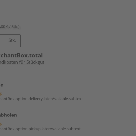
,00 € / Stk.)
Stk.
rchantBox.total
ndkosten für Stückgut
en
g:
antBox.option.delivery.laterAvailable.subtext
abholen
g:
antBox.option.pickup.laterAvailable.subtext