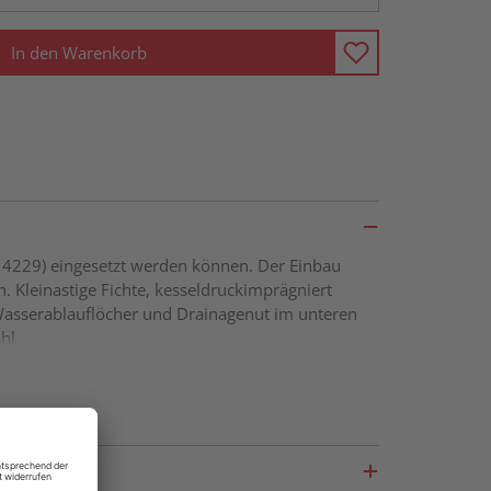
In den Warenkorb
. 4229) eingesetzt werden können. Der Einbau
n. Kleinastige Fichte, kesseldruckimprägniert
asserablauflöcher und Drainagenut im unteren
hl