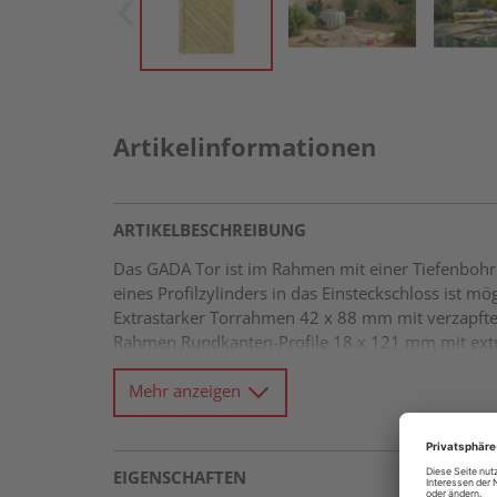
Artikelinformationen
ARTIKELBESCHREIBUNG
Das GADA Tor ist im Rahmen mit einer Tiefenbohru
eines Profilzylinders in das Einsteckschloss ist m
Extrastarker Torrahmen 42 x 88 mm mit verzapft
Rahmen Rundkanten-Profile 18 x 121 mm mit extr
Mehr anzeigen
EIGENSCHAFTEN