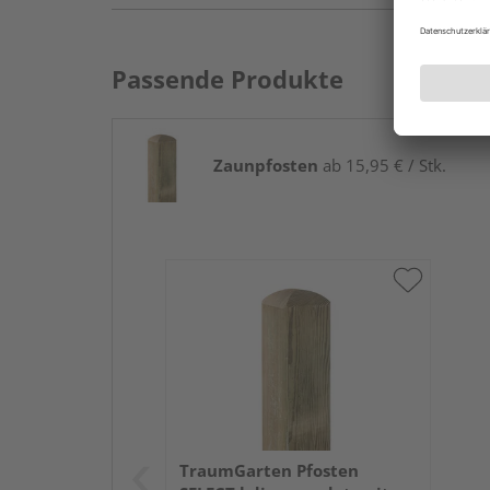
Passende Produkte
Zaunpfosten
ab 15,95 € / Stk.
TraumGarten Pfosten