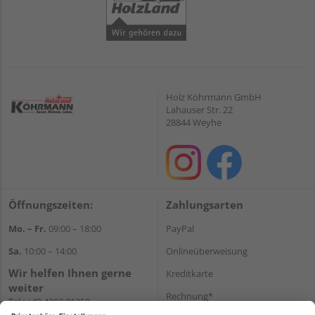
Holz Köhrmann GmbH
Lahauser Str. 22
28844 Weyhe
Öffnungszeiten:
Zahlungsarten
Mo. – Fr.
09:00 – 18:00
PayPal
Sa.
10:00 – 14:00
Onlineüberweisung
Wir helfen Ihnen gerne
Kreditkarte
weiter
Rechnung*
Tel.:
+49 4203 81350
E-Mail:
shop@holz-