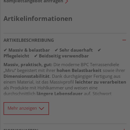
Komplettangebot anfragen
Artikelinformationen
ARTIKELBESCHREIBUNG
✔ Massiv & belastbar ✔ Sehr dauerhaft ✔
Pflegeleicht ✔ Beidseitig verwendbar
Massiv, praktisch, gut:
Die moderne BPC Terrassendiele
„Miru“ begeistert mit ihrer
hohen Belastbarkeit
sowie ihrer
Dimensionsstabilität
. Dank durchgängiger Fertigung aus
einem Material, ist das Massivprofil
leichter zu verarbeiten
als Produkte mit Hohlkammer und weisen eine
durchschnittlich
längere Lebensdauer
auf. Stichwort
Dauerhaftigkeit
: Diese hält beim Vergleich mit
hochwertigen Tropenhölzern mit und liegt bei
1-2
. Damit
Mehr anzeigen
macht der Naturfaser-Verbundwerkstoff BPC klassischen
Massivholzdielen Konkurrenz. Er besteht aus natürlichen
Bambusfasern und ausgesuchten Kunststoffen sowie
Additiven – hervorragend für den Außenbereich.