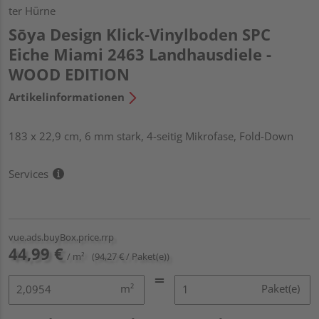
ter Hürne
Sōya Design Klick-Vinylboden SPC
Eiche Miami 2463 Landhausdiele -
WOOD EDITION
Artikelinformationen
183 x 22,9 cm, 6 mm stark, 4-seitig Mikrofase, Fold-Down
Services
vue.ads.buyBox.price.rrp
44,99 €
/ m²
(94,27 € / Paket(e))
m²
Paket(e)