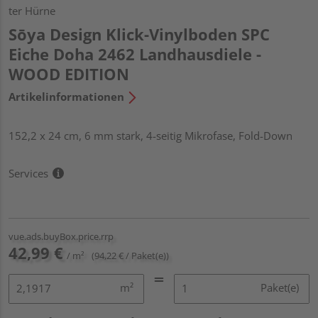
ter Hürne
Sōya Design Klick-Vinylboden SPC
Eiche Doha 2462 Landhausdiele -
WOOD EDITION
Artikelinformationen
152,2 x 24 cm, 6 mm stark, 4-seitig Mikrofase, Fold-Down
Services
vue.ads.buyBox.price.rrp
42,99 €
/ m²
(94,22 € / Paket(e))
m²
Paket(e)