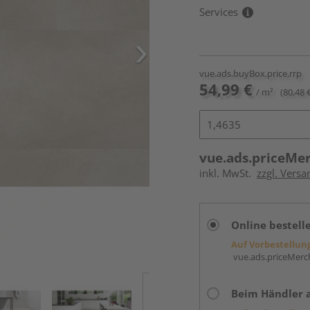
Services
vue.ads.buyBox.price.rrp
54,99 €
/ m²
(80,48 
vue.ads.priceMe
inkl. MwSt.
zzgl. Versa
Online bestell
Auf Vorbestellun
vue.ads.priceMerch
Beim Händler 