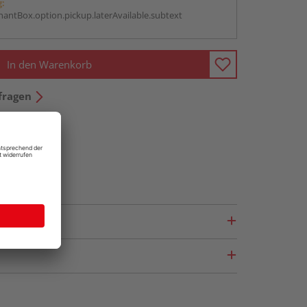
g:
antBox.option.pickup.laterAvailable.subtext
In den Warenkorb
fragen