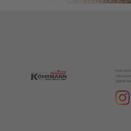
Holz Kö
Lahauser 
28844 W