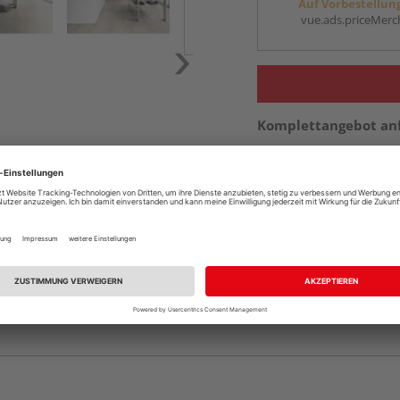
Auf Vorbestellun
vue.ads.priceMerch
Komplettangebot an