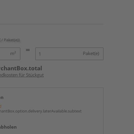
€ / Paket(e))
m²
Paket(e)
rchantBox.total
ndkosten für Stückgut
en
g:
antBox.option.delivery.laterAvailable.subtext
abholen