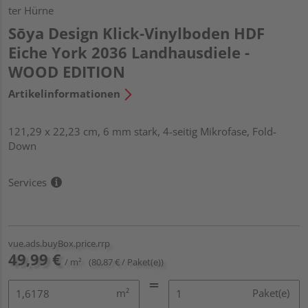
ter Hürne
Sōya Design Klick-Vinylboden HDF
Eiche York 2036 Landhausdiele -
WOOD EDITION
Artikelinformationen
121,29 x 22,23 cm, 6 mm stark, 4-seitig Mikrofase, Fold-
Down
Services
vue.ads.buyBox.price.rrp
49,99 €
/ m²
(80,87 € / Paket(e))
m²
Paket(e)