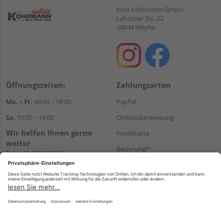
Holz Köhrmann GmbH
Lahauser Str. 22
28844 Weyhe
Öffnungszeiten:
Zahlungsarten
Mo. – Fr.
09:00 – 18:00
PayPal
Sa.
10:00 – 14:00
Onlineüberweisung
Wir helfen Ihnen gerne
Kreditkarte
weiter
Rechnung*
Tel.:
+49 4203 81350
E-Mail:
shop@holz-
*Bonität vorausgesetzt
koehrmann.de
Versand
Versandkosten