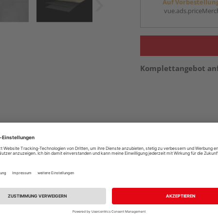
Auf Vorbestellun
vue.ads.priceMerch
Komplettangebot an