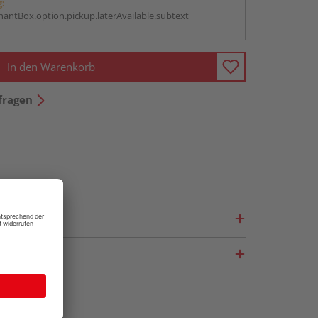
g:
antBox.option.pickup.laterAvailable.subtext
In den Warenkorb
fragen