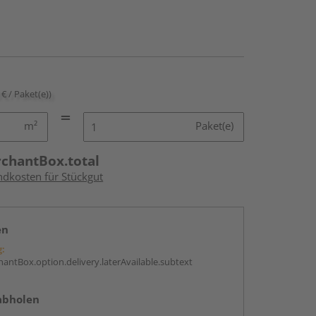
 € / Paket(e))
m²
Paket(e)
rchantBox.total
ndkosten für Stückgut
en
g:
antBox.option.delivery.laterAvailable.subtext
abholen