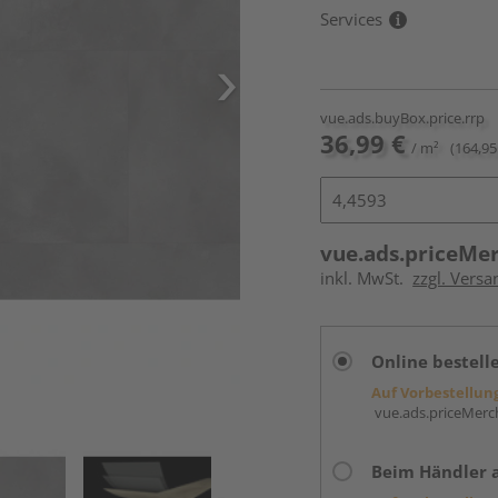
Services
vue.ads.buyBox.price.rrp
36,99 €
/ m²
(164,95
vue.ads.priceMe
inkl. MwSt.
zzgl. Versa
Online bestell
Auf Vorbestellun
vue.ads.priceMerch
Beim Händler 