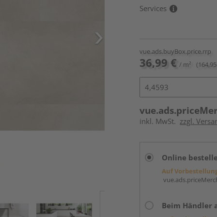
Services
vue.ads.buyBox.price.rrp
36,99 €
/ m²
(164,95
vue.ads.priceMe
inkl. MwSt.
zzgl. Versa
Online bestell
Auf Vorbestellun
vue.ads.priceMerch
Beim Händler 