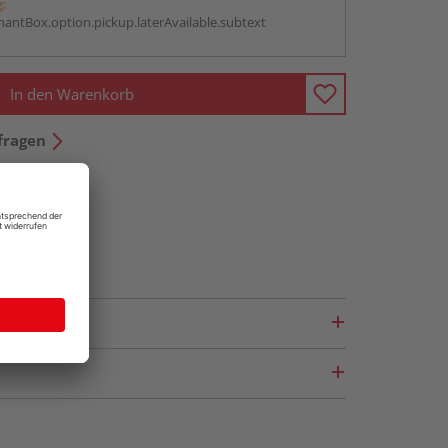
g:
antBox.option.pickup.laterAvailable.subtext
In den Warenkorb
fragen