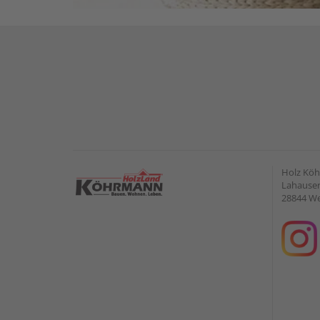
Holz Kö
Lahauser 
28844 W