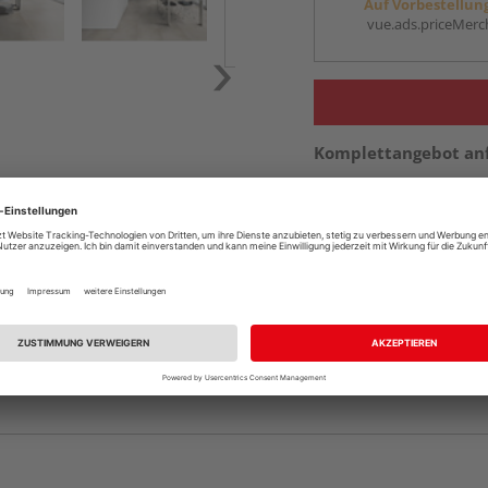
Auf Vorbestellun
vue.ads.priceMerch
Komplettangebot an