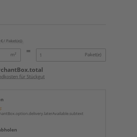
 € / Paket(e))
m²
Paket(e)
rchantBox.total
ndkosten für Stückgut
en
g:
antBox.option.delivery.laterAvailable.subtext
abholen