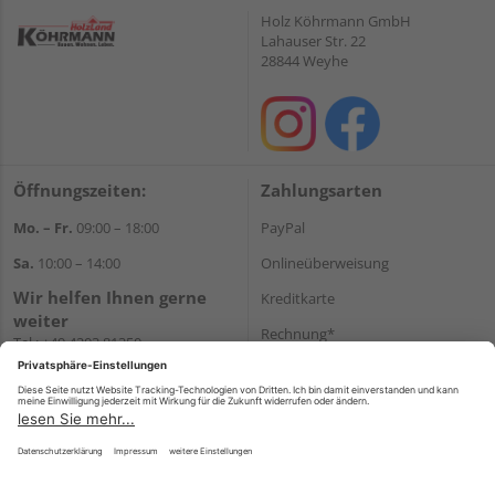
Holz Köhrmann GmbH
Lahauser Str. 22
28844 Weyhe
Öffnungszeiten:
Zahlungsarten
Mo. – Fr.
09:00 – 18:00
PayPal
Sa.
10:00 – 14:00
Onlineüberweisung
Wir helfen Ihnen gerne
Kreditkarte
weiter
Rechnung*
Tel.:
+49 4203 81350
E-Mail:
shop@holz-
*Bonität vorausgesetzt
koehrmann.de
Versand
Versandkosten