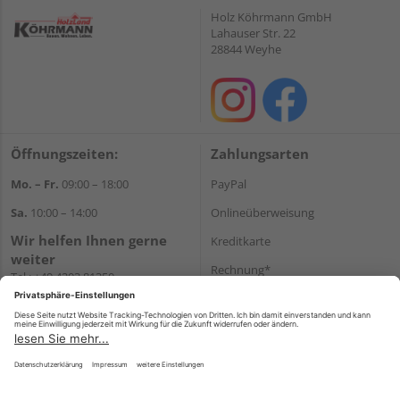
Holz Köhrmann GmbH
Lahauser Str. 22
28844 Weyhe
Öffnungszeiten:
Zahlungsarten
Mo. – Fr.
09:00 – 18:00
PayPal
Sa.
10:00 – 14:00
Onlineüberweisung
Wir helfen Ihnen gerne
Kreditkarte
weiter
Rechnung*
Tel.:
+49 4203 81350
E-Mail:
shop@holz-
*Bonität vorausgesetzt
koehrmann.de
Versand
Versandkosten