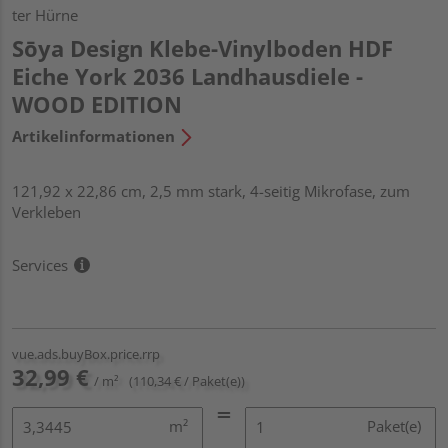
ter Hürne
Sōya Design Klebe-Vinylboden HDF
Eiche York 2036 Landhausdiele -
WOOD EDITION
Artikelinformationen
121,92 x 22,86 cm, 2,5 mm stark, 4-seitig Mikrofase, zum
Verkleben
Services
vue.ads.buyBox.price.rrp
32,99 €
/ m²
(110,34 € / Paket(e))
m²
Paket(e)