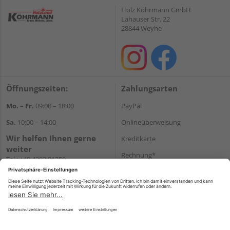
Holz Köhrmann GmbH
Lahauser Str. 22
28844 Weyhe
Öffnungszeiten:
Zahlungsarten
Mo. – Fr.
09:00 – 18:00
PayPal
Sa.
10:00 – 14:00
Onlineüberweisung
Wir helfen Ihnen gerne
Kreditkarte
weiter
Rechnung*
Tel.:
+49 4203 81350
E-Mail:
shop@holz-
*Bonität vorausgesetzt
koehrmann.de
Versand
Versandkosten