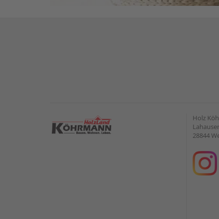
Holz Kö
Lahauser 
28844 W