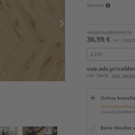
Services
vue.ads.buyBox.price.rrp
36,99 €
/ m²
(120,03
vue.ads.priceMe
inkl. MwSt.
zzgl. Versa
Online bestell
Auf Vorbestellun
vue.ads.priceMerch
Beim Händler 