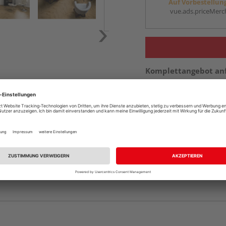
Auf Vorbestellun
vue.ads.priceMerch
Komplettangebot an