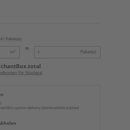
 € / Paket(e))
m²
Paket(e)
rchantBox.total
ndkosten für Stückgut
en
g:
antBox.option.delivery.laterAvailable.subtext
abholen