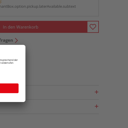
g:
antBox.option.pickup.laterAvailable.subtext
In den Warenkorb
fragen