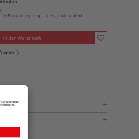
abholen
g:
antBox.option.pickup.laterAvailable.subtext
In den Warenkorb
fragen