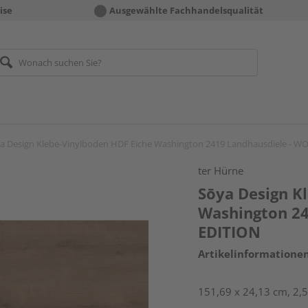
ise
Ausgewählte Fachhandelsqualität
a Design Klebe-Vinylboden HDF Eiche Washington 2419 Landhausdiele - 
ter Hürne
Sōya Design K
Washington 2
EDITION
Artikelinformatione
151,69 x 24,13 cm, 2,5