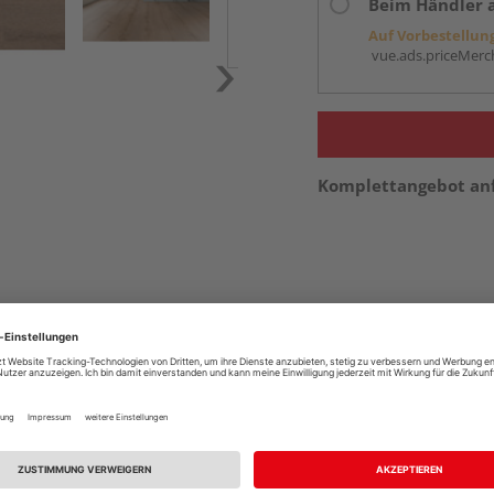
Beim Händler 
Auf Vorbestellun
vue.ads.priceMerch
Komplettangebot an