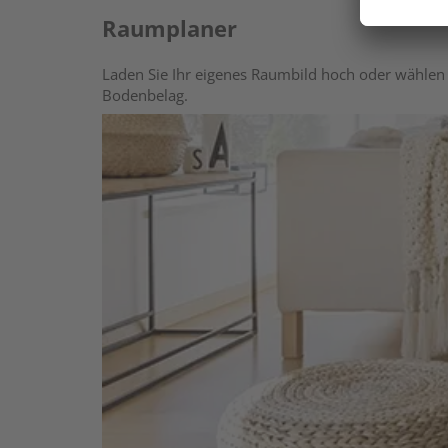
Raumplaner
Laden Sie Ihr eigenes Raumbild hoch oder wählen 
Bodenbelag.