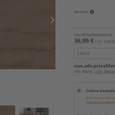
Services
vue.ads.buyBox.price.rrp
36,99 €
/ m²
(135,39
vue.ads.priceMe
inkl. MwSt.
zzgl. Versa
Online bestell
Auf Vorbestellun
vue.ads.priceMerch