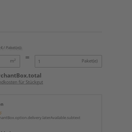
 € / Paket(e))
m²
Paket(e)
rchantBox.total
ndkosten für Stückgut
en
g:
antBox.option.delivery.laterAvailable.subtext