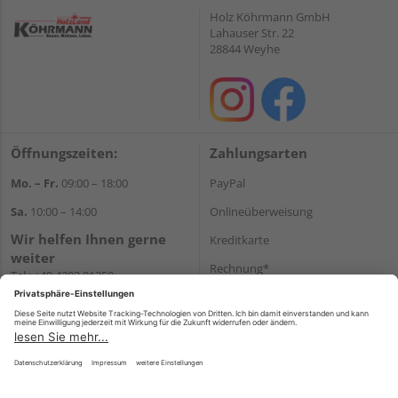
Holz Köhrmann GmbH
Lahauser Str. 22
28844 Weyhe
Öffnungszeiten:
Zahlungsarten
Mo. – Fr.
09:00 – 18:00
PayPal
Sa.
10:00 – 14:00
Onlineüberweisung
Wir helfen Ihnen gerne
Kreditkarte
weiter
Rechnung*
Tel.:
+49 4203 81350
E-Mail:
shop@holz-
*Bonität vorausgesetzt
koehrmann.de
Versand
Versandkosten