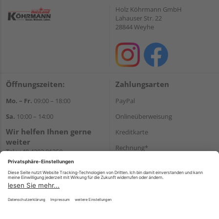
Holz Köhrmann GmbH
Lahauser Str. 22
28844 Weyhe
Öffnungszeiten:
Zahlungsarten
Mo. – Fr.
09:00 – 18:00
PayPal
Sa.
10:00 – 14:00
Onlineüberweisung
Wir helfen Ihnen gerne
Kreditkarte
weiter
Rechnung*
Tel.:
+49 4203 81350
E-Mail:
shop@holz-
*Bonität vorausgesetzt
koehrmann.de
Versand
Versandkosten