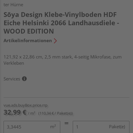
ter Hürne
Sōya Design Klebe-Vinylboden HDF
Eiche Helsinki 2066 Landhausdiele -
WOOD EDITION
Artikelinformationen
121,92 x 22,86 cm, 2,5 mm stark, 4-seitig Mikrofase, zum
Verkleben
Services
vue.ads.buyBox.price.rrp
32,99 €
/ m²
(110,34 € / Paket(e))
m²
Paket(e)