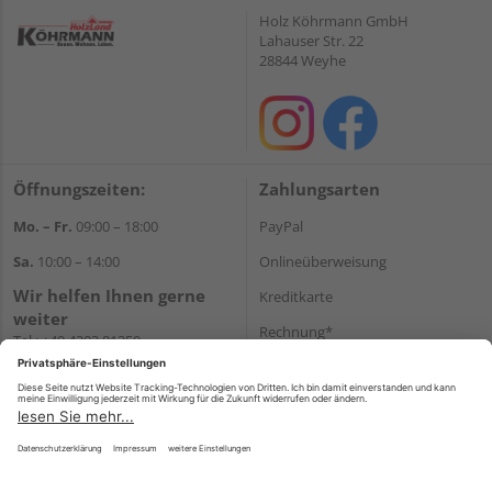
Holz Köhrmann GmbH
Lahauser Str. 22
28844 Weyhe
Öffnungszeiten:
Zahlungsarten
Mo. – Fr.
09:00 – 18:00
PayPal
Sa.
10:00 – 14:00
Onlineüberweisung
Wir helfen Ihnen gerne
Kreditkarte
weiter
Rechnung*
Tel.:
+49 4203 81350
E-Mail:
shop@holz-
*Bonität vorausgesetzt
koehrmann.de
Versand
Versandkosten