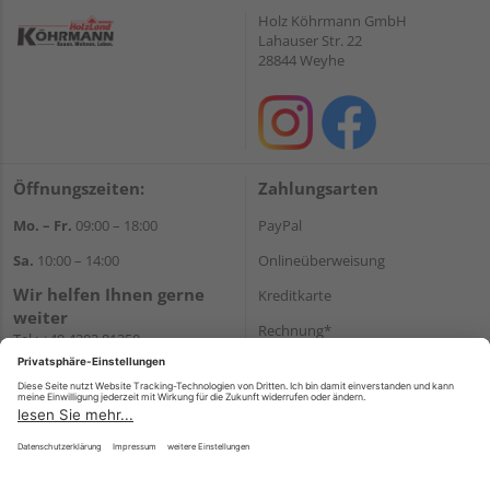
Holz Köhrmann GmbH
Lahauser Str. 22
28844 Weyhe
Öffnungszeiten:
Zahlungsarten
Mo. – Fr.
09:00 – 18:00
PayPal
Sa.
10:00 – 14:00
Onlineüberweisung
Wir helfen Ihnen gerne
Kreditkarte
weiter
Rechnung*
Tel.:
+49 4203 81350
E-Mail:
shop@holz-
*Bonität vorausgesetzt
koehrmann.de
Versand
Versandkosten