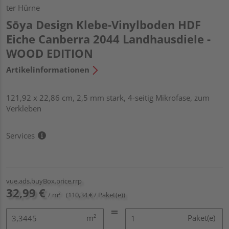
ter Hürne
Sōya Design Klebe-Vinylboden HDF
Eiche Canberra 2044 Landhausdiele -
WOOD EDITION
Artikelinformationen
121,92 x 22,86 cm, 2,5 mm stark, 4-seitig Mikrofase, zum
Verkleben
Services
vue.ads.buyBox.price.rrp
32,99 €
/ m²
(110,34 € / Paket(e))
m²
Paket(e)