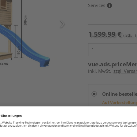
Services
1.599,99 €
/ Stk.
(
vue.ads.priceMe
inkl. MwSt.
zzgl. Vers
Online bestell
Auf Vorbestellun
vue.ads.priceMerch
Beim Händler 
Auf Vorbestellun