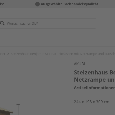
ise
Ausgewählte Fachhandelsqualität
user
Stelzenhaus Benjamin SET naturbelassen mit Netzrampe und Rutsch
AKUBI
Stelzenhaus B
Netzrampe un
Artikelinformatione
244 x 198 x 309 cm