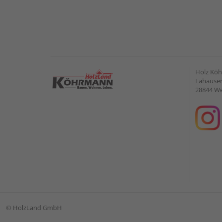
Holz Kö
Lahauser 
28844 W
©
HolzLand GmbH