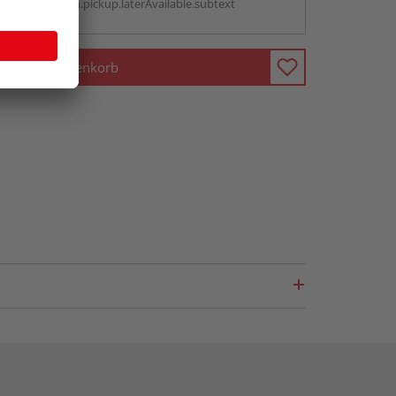
antBox.option.pickup.laterAvailable.subtext
In den Warenkorb