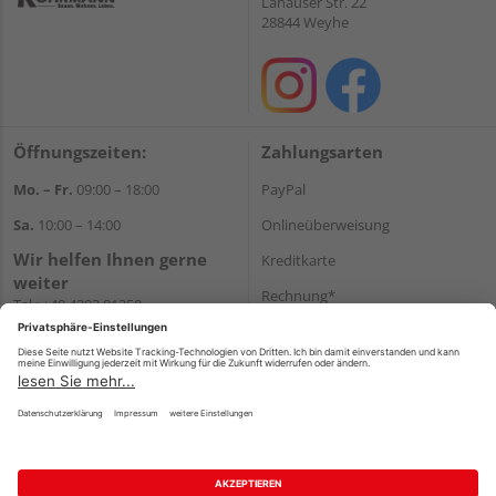
Lahauser Str. 22
28844 Weyhe
Öffnungszeiten:
Zahlungsarten
Mo. – Fr.
09:00 – 18:00
PayPal
Sa.
10:00 – 14:00
Onlineüberweisung
Wir helfen Ihnen gerne
Kreditkarte
weiter
Rechnung*
Tel.:
+49 4203 81350
E-Mail:
shop@holz-
*Bonität vorausgesetzt
koehrmann.de
Versand
Versandkosten
Impressum
AGB
Widerruf
Datenschutz