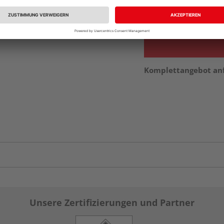
Auf Vorbestellun
vue.ads.priceMerch
Komplettangebot an
Unsere Zertifizierungen und Partner