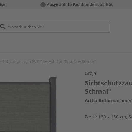
ise
Ausgewählte Fachhandelsqualität
Sichtschutzzaun PVC Grey Ash Cut "BasicLine Schmal"
GroJa
Sichtschutzza
Schmal"
Artikelinformatione
B x H: 180 x 180 cm, 