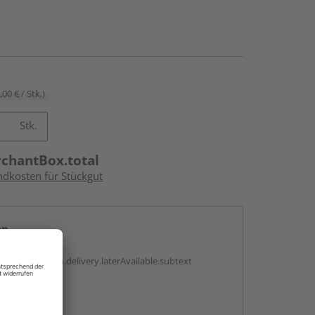
,00 € / Stk.)
Stk.
rchantBox.total
ndkosten für Stückgut
en
g:
antBox.option.delivery.laterAvailable.subtext
abholen