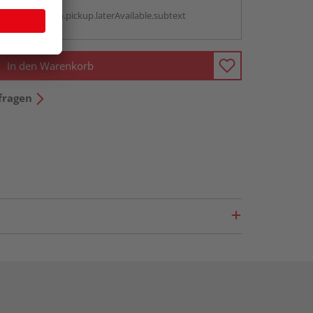
g:
antBox.option.pickup.laterAvailable.subtext
In den Warenkorb
fragen