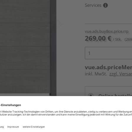
Services
vue.ads.buyBox.price.rrp
269,00 €
/ Stk.
(269
vue.ads.priceMe
inkl. MwSt.
zzgl. Versa
Online bestell
Auf Vorbestellun
vue.ads.priceMerch
Beim Händler 