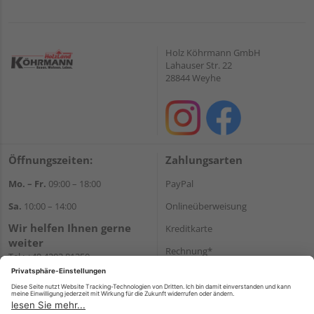
Holz Köhrmann GmbH
Lahauser Str. 22
28844 Weyhe
Öffnungszeiten:
Zahlungsarten
Mo. – Fr.
09:00 – 18:00
PayPal
Sa.
10:00 – 14:00
Onlineüberweisung
Wir helfen Ihnen gerne
Kreditkarte
weiter
Rechnung*
Tel.:
+49 4203 81350
E-Mail:
shop@holz-
*Bonität vorausgesetzt
koehrmann.de
Versand
Versandkosten