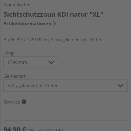
TraumGarten
Sichtschutzzaun KDI natur "XL"
Artikelinformationen
B x H: 89 x 179/89 cm, Schrägelement mit Gitter
Länge
Elementart
Services
94,90 €
/ Stk.
(94,90 € / Stk.)