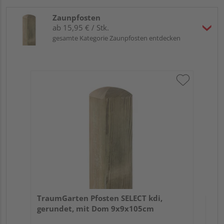
Zaunpfosten
ab 15,95 € / Stk.
gesamte Kategorie Zaunpfosten entdecken
Tr
zu
7x
TraumGarten Pfosten SELECT kdi,
gerundet, mit Dom 9x9x105cm