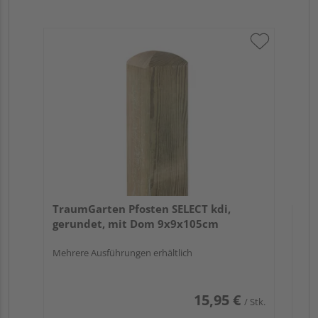
Tr
zu
7x
TraumGarten Pfosten SELECT kdi,
gerundet, mit Dom 9x9x105cm
Mehrere Ausführungen erhältlich
15,95 €
/ Stk.