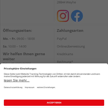
28844 Weyhe
Öffnungszeiten:
Zahlungsarten
Mo. – Fr.
09:00 – 18:00
PayPal
Sa.
10:00 – 14:00
Onlineüberweisung
Wir helfen Ihnen gerne
Kreditkarte
weiter
Rechnung*
Tel.:
+49 4203 81350
E-Mail:
shop@holz-
*Bonität vorausgesetzt
koehrmann.de
Versand
Versandkosten
Impressum
AGB
Widerruf
Datenschutz
Reservierungsbedingungen
Vertrag widerrufen