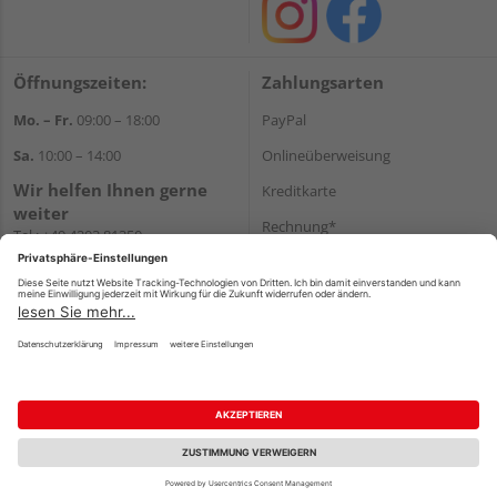
Öffnungszeiten:
Zahlungsarten
Mo. – Fr.
09:00 – 18:00
PayPal
Sa.
10:00 – 14:00
Onlineüberweisung
Wir helfen Ihnen gerne
Kreditkarte
weiter
Rechnung*
Tel.:
+49 4203 81350
E-Mail:
shop@holz-
*Bonität vorausgesetzt
koehrmann.de
Versand
Versandkosten
Impressum
AGB
Widerruf
Datenschutz
Reservierungsbedingungen
Vertrag widerrufen
©
HolzLand GmbH