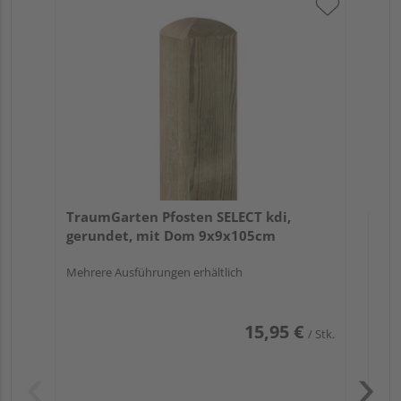
Tr
au
TraumGarten Pfosten SELECT kdi,
gerundet, mit Dom 9x9x105cm
Mehrere Ausführungen erhältlich
15,95 €
/ Stk.