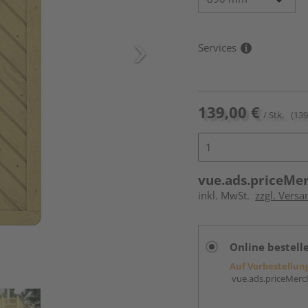
Services
139,00 €
/ Stk.
(139
vue.ads.priceMe
inkl. MwSt.
zzgl. Versa
Online bestell
Auf Vorbestellun
vue.ads.priceMerch