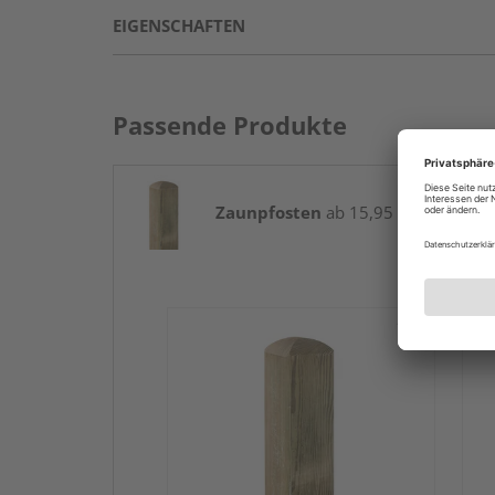
EIGENSCHAFTEN
Passende Produkte
Zaunpfosten
ab 15,95 € / Stk.