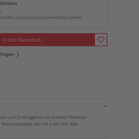
abholen
g:
antBox.option.pickup.laterAvailable.subtext
In den Warenkorb
fragen
öcher und Drainagenut im unteren Rahmen
er Maschenweite von 60 x 60 mm Alle