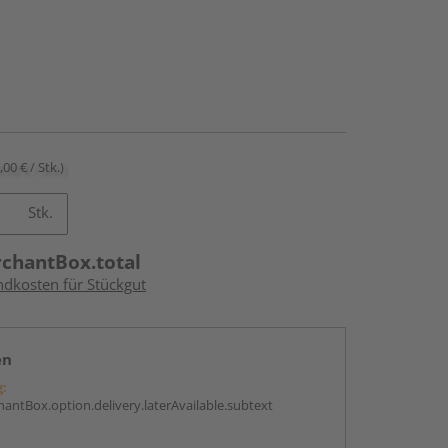
,00 € / Stk.)
Stk.
rchantBox.total
ndkosten für Stückgut
en
g:
antBox.option.delivery.laterAvailable.subtext