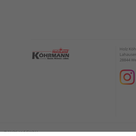
Holz Kö
Lahauser 
28844 W
©
HolzLand GmbH