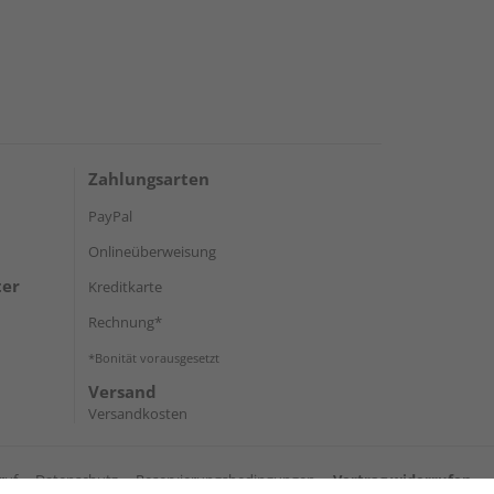
Zahlungsarten
PayPal
Onlineüberweisung
ter
Kreditkarte
Rechnung*
*Bonität vorausgesetzt
Versand
Versandkosten
ruf
Datenschutz
Reservierungsbedingungen
Vertrag widerrufen