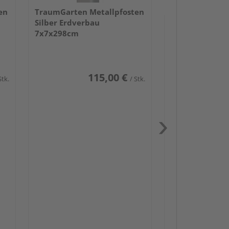
en
TraumGarten Metallpfosten
Silber Erdverbau
7x7x298cm
115,00 €
Stk.
/ Stk.
Passendes Zube
Schwerlast
Zaun-Zube
Zaunbesch