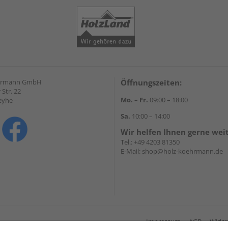
hrmann GmbH
Öffnungszeiten:
Str. 22
Mo. – Fr.
09:00 – 18:00
eyhe
Sa.
10:00 – 14:00
Wir helfen Ihnen gerne wei
Tel.:
+49 4203 81350
E-Mail:
shop@holz-koehrmann.de
Impressum
AGB
Wider