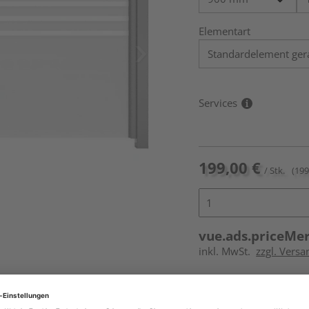
Elementart
Services
199,00 €
/ Stk.
(199
vue.ads.priceMe
inkl. MwSt.
zzgl. Versa
Online bestell