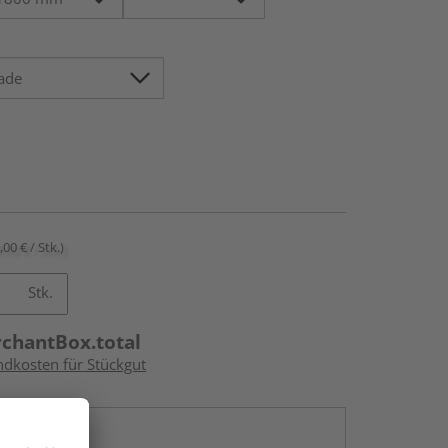
,00 € / Stk.)
Stk.
rchantBox.total
ndkosten für Stückgut
en