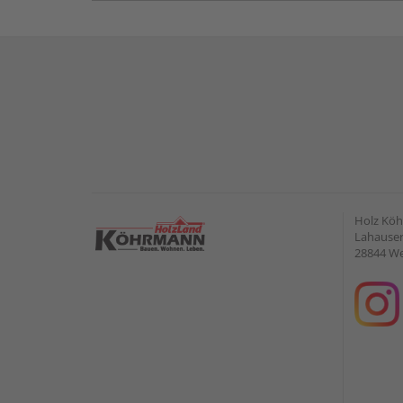
Holz Kö
Lahauser 
28844 W