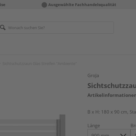
ise
Ausgewählte Fachhandelsqualität
Sichtschutzzaun Glas Streifen "Ambiente"
GroJa
Sichtschutzza
Artikelinformatione
B x H: 180 x 90 cm, S
Länge
Br