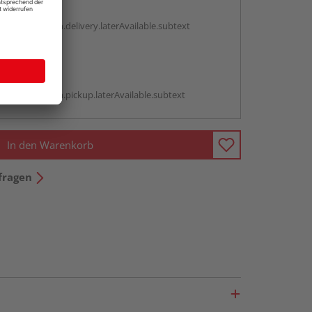
g:
antBox.option.delivery.laterAvailable.subtext
abholen
g:
antBox.option.pickup.laterAvailable.subtext
In den Warenkorb
fragen