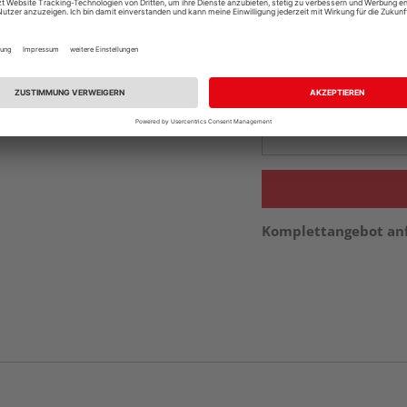
Auf Vorbestellun
vue.ads.priceMerch
Beim Händler 
Auf Vorbestellun
vue.ads.priceMerch
Komplettangebot an