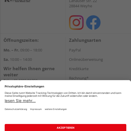
Lahauser Str. 22
28844 Weyhe
Öffnungszeiten:
Zahlungsarten
Mo. – Fr.
09:00 – 18:00
PayPal
Sa.
10:00 – 14:00
Onlineüberweisung
Wir helfen Ihnen gerne
Kreditkarte
weiter
Rechnung*
Tel.:
+49 4203 81350
E-Mail:
shop@holz-
*Bonität vorausgesetzt
koehrmann.de
Versand
Versandkosten
Impressum
AGB
Widerruf
Datenschutz