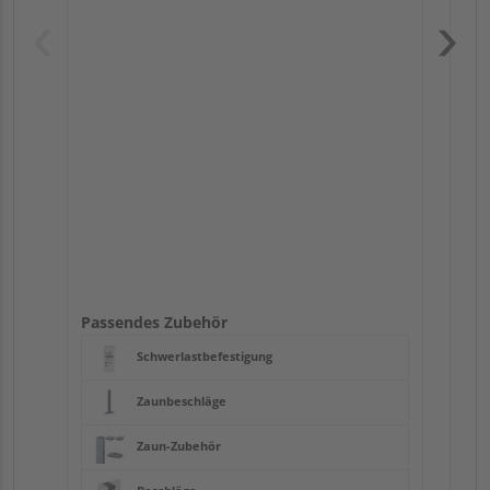
Pas
Passendes Zubehör
Schwerlastbefestigung
Zaunbeschläge
Zaun-Zubehör