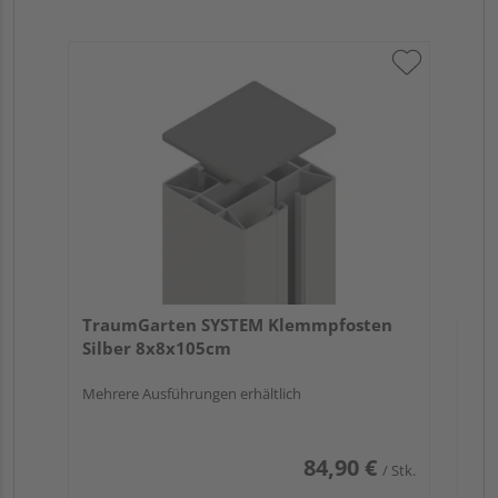
Tr
An
Meh
TraumGarten SYSTEM Klemmpfosten
Silber 8x8x105cm
Mehrere Ausführungen erhältlich
84,90 €
/ Stk.