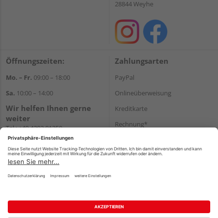
28844 Weyhe
Öffnungszeiten:
Zahlungsarten
Mo. – Fr.
09:00 – 18:00
PayPal
Sa.
10:00 – 14:00
Onlineüberweisung
Wir helfen Ihnen gerne
Kreditkarte
weiter
Rechnung*
Tel.:
+49 4203 81350
E-Mail:
shop@holz-
*Bonität vorausgesetzt
koehrmann.de
Versand
Versandkosten
Impressum
AGB
Widerruf
Datenschutz
Reservierungsbedingungen
Vertrag widerrufen