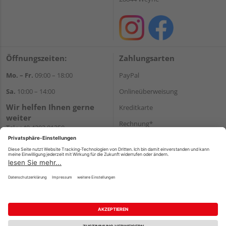
Öffnungszeiten:
Zahlungsarten
Mo. – Fr.
09:00 – 18:00
PayPal
Sa.
10:00 – 14:00
Onlineüberweisung
Wir helfen Ihnen gerne
Kreditkarte
weiter
Rechnung*
Tel.:
+49 4203 81350
E-Mail:
shop@holz-
*Bonität vorausgesetzt
koehrmann.de
Versand
Versandkosten
Impressum
AGB
Widerruf
Datenschutz
Reservierungsbedingungen
Vertrag widerrufen