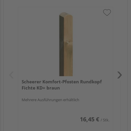
Sc
gef
Meh
Scheerer Komfort-Pfosten Rundkopf
Fichte KD+ braun
Mehrere Ausführungen erhältlich
16,45 €
/ Stk.