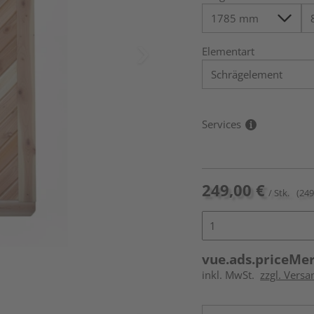
Elementart
Services
249,00 €
/ Stk.
(249
vue.ads.priceMe
inkl. MwSt.
zzgl. Versa