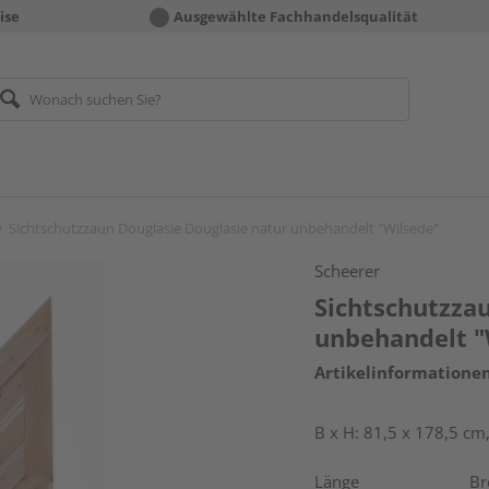
ise
Ausgewählte Fachhandelsqualität
Sichtschutzzaun Douglasie Douglasie natur unbehandelt "Wilsede"
Scheerer
Sichtschutzza
unbehandelt "
Artikelinformatione
B x H: 81,5 x 178,5 cm
Länge
Br