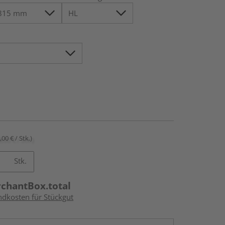
,00 € / Stk.)
Stk.
rchantBox.total
ndkosten für Stückgut