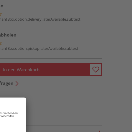
en
g:
antBox.option.delivery.laterAvailable.subtext
abholen
g:
antBox.option.pickup.laterAvailable.subtext
In den Warenkorb
fragen