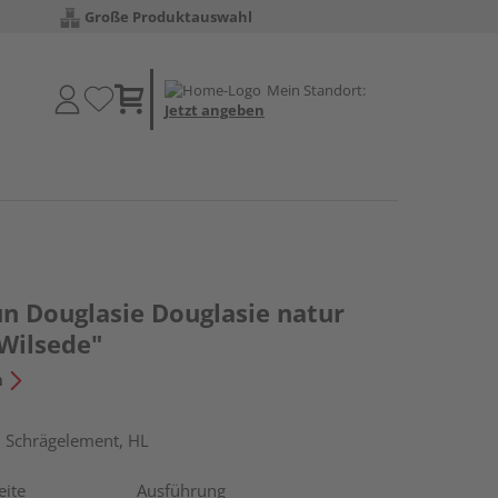
Große Produktauswahl
Mein Standort:
Jetzt angeben
un Douglasie Douglasie natur
Wilsede"
n
, Schrägelement, HL
eite
Ausführung