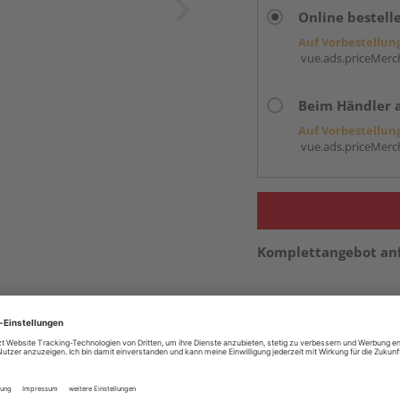
Online bestell
Auf Vorbestellun
vue.ads.priceMerch
Beim Händler 
Auf Vorbestellun
vue.ads.priceMerch
Komplettangebot an