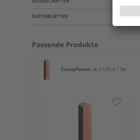
EIGENSCHAFTEN
DATENBLÄTTER
Passende Produkte
Zaunpfosten
ab 21,95 € / Stk.