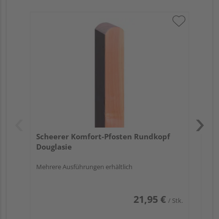
Sch
Do
Meh
Scheerer Komfort-Pfosten Rundkopf
Douglasie
Mehrere Ausführungen erhältlich
21,95 €
/ Stk.