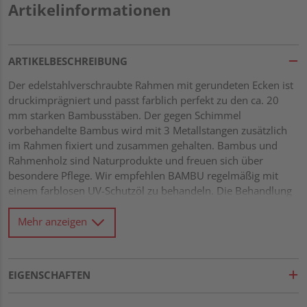
Artikelinformationen
ARTIKELBESCHREIBUNG
Der edelstahlverschraubte Rahmen mit gerundeten Ecken ist
druckimprägniert und passt farblich perfekt zu den ca. 20
mm starken Bambusstäben. Der gegen Schimmel
vorbehandelte Bambus wird mit 3 Metallstangen zusätzlich
im Rahmen fixiert und zusammen gehalten. Bambus und
Rahmenholz sind Naturprodukte und freuen sich über
besondere Pflege. Wir empfehlen BAMBU regelmäßig mit
einem farblosen UV-Schutzöl zu behandeln. Die Behandlung
wirkt schmutz- und wasserabweisend, beugt Pilz- und
Schimmelbildung vor und schützt vor UV-Strahlung. Stabiler
Mehr anzeigen
Rahmen 42 x 68 mm mit verzapften Ecken Rahmen aus
kleinastiger Fichte, kesseldruckimprägniert
Wasserablauflöcher im unteren Rahmen Füllung aus ca. 20
EIGENSCHAFTEN
mm starken Bambusstäben Fixiert mit 3 Edelstahlstangen