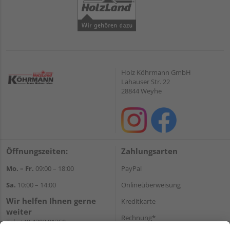
Holz Köhrmann GmbH
Lahauser Str. 22
28844 Weyhe
Öffnungszeiten:
Zahlungsarten
Mo. – Fr.
09:00 – 18:00
PayPal
Sa.
10:00 – 14:00
Onlineüberweisung
Wir helfen Ihnen gerne
Kreditkarte
weiter
Rechnung*
Tel.:
+49 4203 81350