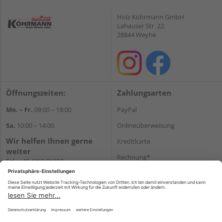
Holz Köhrmann GmbH
Lahauser Str. 22
28844 Weyhe
Öffnungszeiten:
Zahlungsarten
Mo. – Fr.
09:00 – 18:00
PayPal
Sa.
10:00 – 14:00
Onlineüberweisung
Wir helfen Ihnen gerne
Kreditkarte
weiter
Rechnung*
Tel.:
+49 4203 81350
E-Mail:
shop@holz-
*Bonität vorausgesetzt
koehrmann.de
Versand
Versandkosten