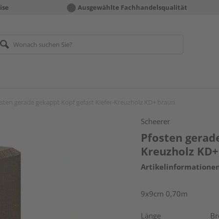
ise
Ausgewählte Fachhandelsqualität
sten gerade gekappt Kopf gefast Kiefer-Kreuzholz KD+ braun
Scheerer
Pfosten gerade
Kreuzholz KD+
Artikelinformatione
9x9cm 0,70m
Länge
Br