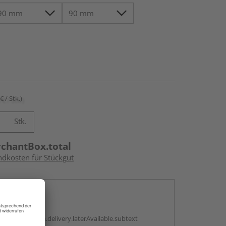
€ / Stk.)
Stk.
rchantBox.total
ndkosten für Stückgut
en
g:
antBox.option.delivery.laterAvailable.subtext