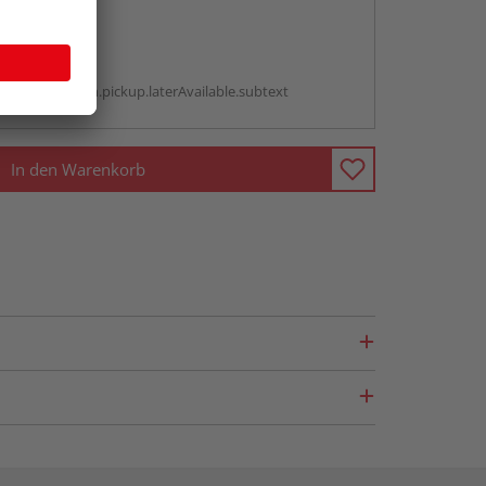
abholen
g:
antBox.option.pickup.laterAvailable.subtext
In den Warenkorb