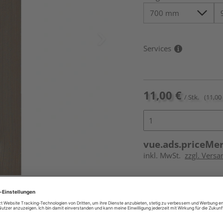
Services
11,00 €
/ Stk.
(11,00 
vue.ads.priceMe
inkl. MwSt.
zzgl. Versa
Online bestell
Auf Vorbestellun
vue.ads.priceMerch