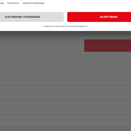
Beim Händler 
Auf Vorbestellun
vue.ads.priceMerch