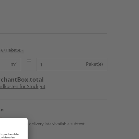
 € / Paket(e))
m²
Paket(e)
rchantBox.total
ndkosten für Stückgut
en
g:
antBox.option.delivery.laterAvailable.subtext