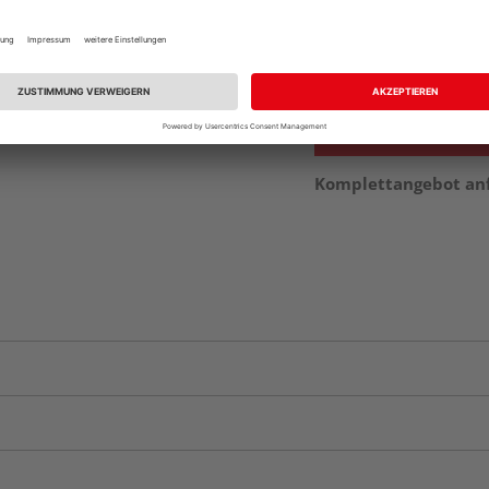
Beim Händler 
Auf Vorbestellun
vue.ads.priceMerch
Komplettangebot an