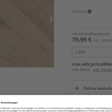
Services
vue.ads.buyBox.price.rrp
79,99 €
/ m²
(231,01
vue.ads.priceMe
inkl. MwSt.
zzgl. Versa
Online bestell
Auf Vorbestellun
vue.ads.priceMerch