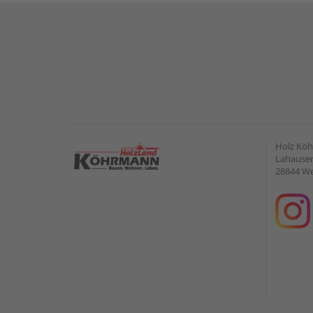
Holz Kö
Lahauser 
28844 W