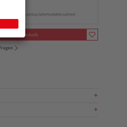
abholen
g:
antBox.option.pickup.laterAvailable.subtext
In den Warenkorb
fragen