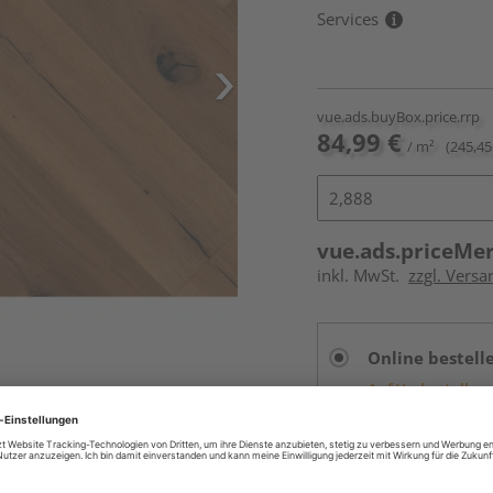
Services
vue.ads.buyBox.price.rrp
84,99 €
/ m²
(245,45
vue.ads.priceMe
inkl. MwSt.
zzgl. Versa
Online bestell
Auf Vorbestellun
vue.ads.priceMerch
Beim Händler 