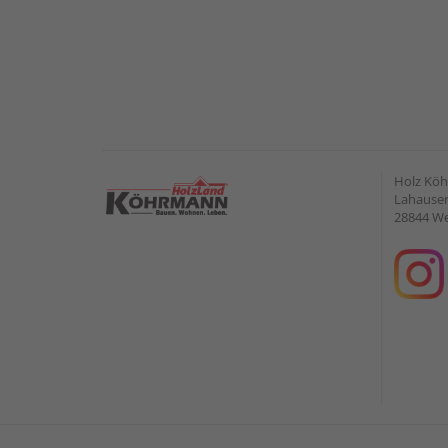
Holz Kö
Lahauser 
28844 W