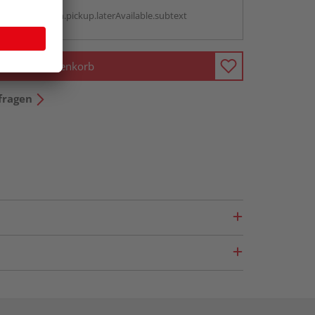
g:
antBox.option.pickup.laterAvailable.subtext
In den Warenkorb
fragen