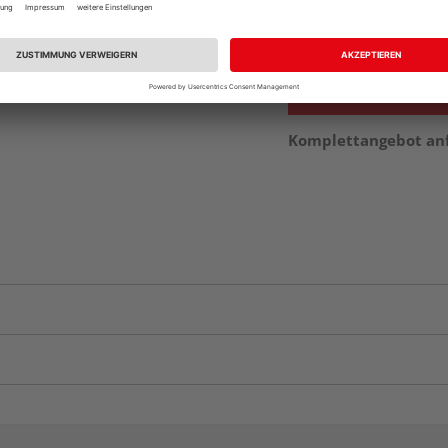
Auf Vorbestellun
vue.ads.priceMerch
Komplettangebot an