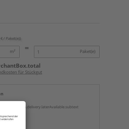
 € / Paket(e))
m²
Paket(e)
rchantBox.total
ndkosten für Stückgut
en
g:
antBox.option.delivery.laterAvailable.subtext
abholen