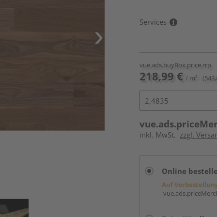
Services
vue.ads.buyBox.price.rrp
218,99 €
/ m²
(543,
vue.ads.priceMe
inkl. MwSt.
zzgl. Versa
Online bestell
Auf Vorbestellun
vue.ads.priceMerch