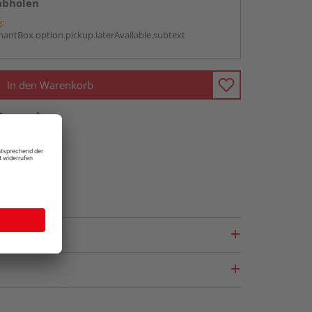
abholen
g:
antBox.option.pickup.laterAvailable.subtext
In den Warenkorb
fragen