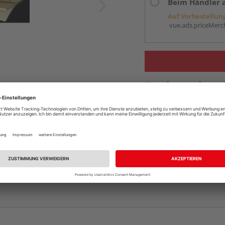
Beim Händler 
Auf Vorbestellun
vue.ads.priceMerch
Komplettangebot an