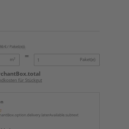
86 € / Paket(e))
m²
Paket(e)
rchantBox.total
ndkosten für Stückgut
en
g:
antBox.option.delivery.laterAvailable.subtext