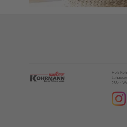
Holz Kö
Lahauser 
28844 W