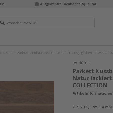
ise
Ausgewählte Fachhandelsqualität
 Nussbaum Aarhus Landhausdiele Natur lackiert ausgeglichen - CLASSIC C
ter Hürne
Parkett Nuss
Natur lackiert
COLLECTION
Artikelinformatione
219 x 16,2 cm, 14 mm s