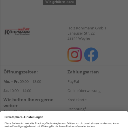
Holz Köhrmann GmbH
Lahauser Str. 22
28844 Weyhe
Öffnungszeiten:
Zahlungsarten
Mo. – Fr.
09:00 – 18:00
PayPal
Sa.
10:00 – 14:00
Onlineüberweisung
Wir helfen Ihnen gerne
Kreditkarte
weiter
Rechnung*
Tel.:
+49 4203 81350
E-Mail:
shop@holz-
*Bonität vorausgesetzt
koehrmann.de
Versand