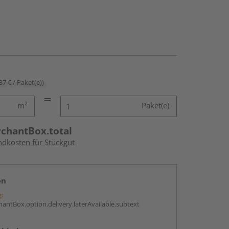
37 € / Paket(e))
m²
Paket(e)
rchantBox.total
ndkosten für Stückgut
en
g:
antBox.option.delivery.laterAvailable.subtext