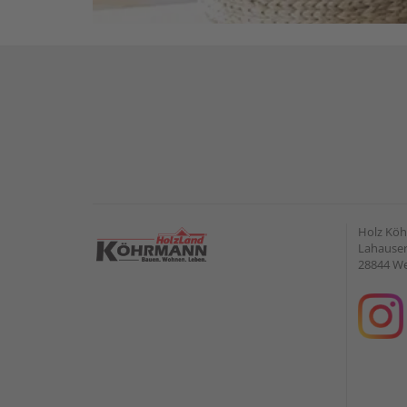
Holz Kö
Lahauser 
28844 W