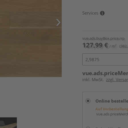
Services
vue.ads.buyBox.price.rrp
127,99 €
/ m²
(382,
vue.ads.priceMe
inkl. MwSt.
zzgl. Versa
Online bestell
Auf Vorbestellun
vue.ads.priceMerch