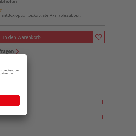
abholen
g:
antBox.option.pickup.laterAvailable.subtext
In den Warenkorb
fragen