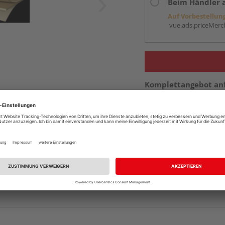
Beim Händler 
Auf Vorbestellun
vue.ads.priceMerch
Komplettangebot an