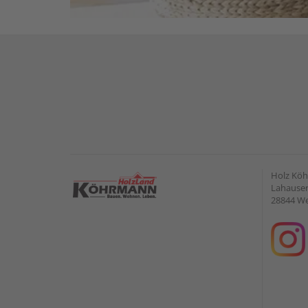
Holz Kö
Lahauser 
28844 W