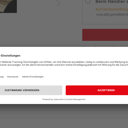
Beim Händler 
Auf Vorbestellun
vue.ads.priceMerch
Komplettangebot an