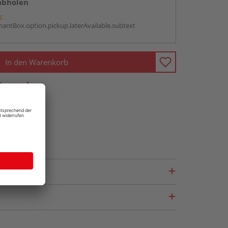
abholen
g:
antBox.option.pickup.laterAvailable.subtext
In den Warenkorb
fragen