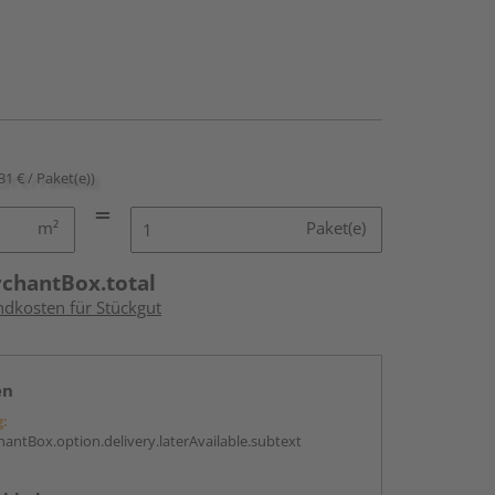
31 € / Paket(e))
m²
Paket(e)
rchantBox.total
ndkosten für Stückgut
en
g:
antBox.option.delivery.laterAvailable.subtext