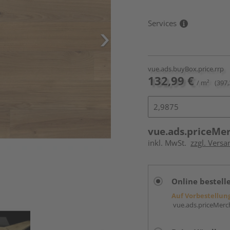
Services
vue.ads.buyBox.price.rrp
132,99 €
/ m²
(397,
vue.ads.priceMe
inkl. MwSt.
zzgl. Versa
Online bestell
Auf Vorbestellun
vue.ads.priceMerch