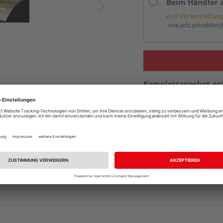
Beim Händler 
Auf Vorbestellun
vue.ads.priceMerch
Komplettangebot an