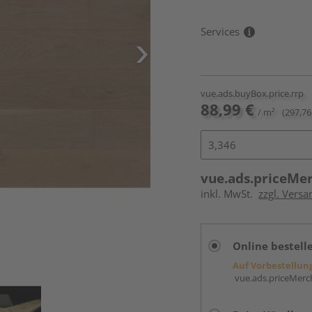
Services
vue.ads.buyBox.price.rrp
88,99 €
/ m²
(297,76
vue.ads.priceMe
inkl. MwSt.
zzgl. Versa
Online bestell
Auf Vorbestellun
vue.ads.priceMerch