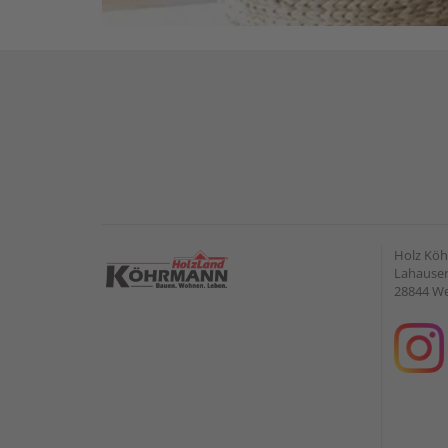
Holz Kö
Lahauser 
28844 W