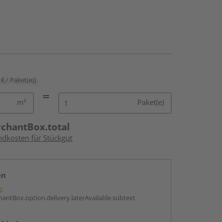
 € / Paket(e))
m²
Paket(e)
rchantBox.total
ndkosten für Stückgut
en
g:
antBox.option.delivery.laterAvailable.subtext