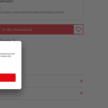
abholen
g:
antBox.option.pickup.laterAvailable.subtext
In den Warenkorb
fragen