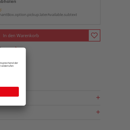
abholen
g:
antBox.option.pickup.laterAvailable.subtext
In den Warenkorb
fragen