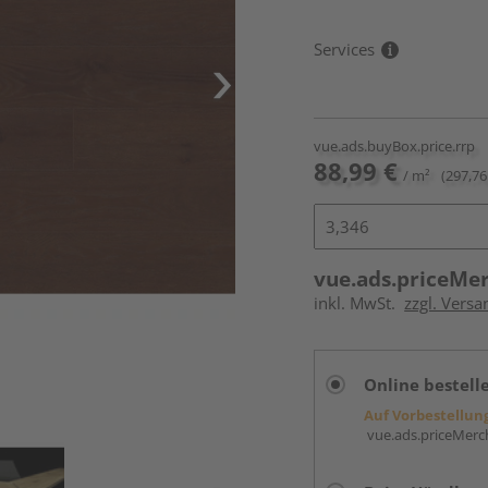
Services
vue.ads.buyBox.price.rrp
88,99 €
/ m²
(297,76
vue.ads.priceMe
inkl. MwSt.
zzgl. Versa
Online bestell
Auf Vorbestellun
vue.ads.priceMerch