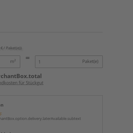
 € / Paket(e))
m²
Paket(e)
rchantBox.total
ndkosten für Stückgut
en
g:
antBox.option.delivery.laterAvailable.subtext