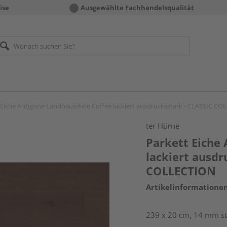
ise
Ausgewählte Fachhandelsqualität
 Eiche Antigone Landhausdiele Coffee lackiert ausdrucksstark - CLASSIC C
ter Hürne
Parkett Eiche
lackiert ausdr
COLLECTION
Artikelinformatione
239 x 20 cm, 14 mm sta