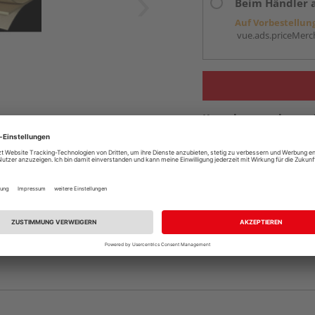
Beim Händler 
Auf Vorbestellun
vue.ads.priceMerch
Komplettangebot an