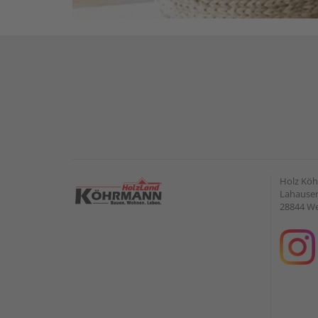
Holz Kö
Lahauser 
28844 W