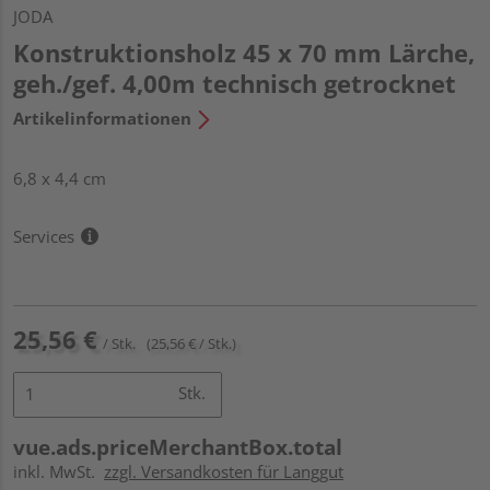
JODA
Konstruktionsholz 45 x 70 mm Lärche,
geh./gef. 4,00m technisch getrocknet
Artikelinformationen
6,8 x 4,4 cm
Services
25,56 €
/ Stk.
(25,56 € / Stk.)
Stk.
vue.ads.priceMerchantBox.total
inkl. MwSt.
zzgl. Versandkosten für Langgut