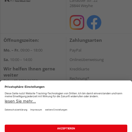
Lahauser Str. 22
28844 Weyhe
Öffnungszeiten:
Zahlungsarten
Mo. – Fr.
09:00 – 18:00
PayPal
Sa.
10:00 – 14:00
Onlineüberweisung
Wir helfen Ihnen gerne
Kreditkarte
weiter
Rechnung*
Tel.:
+49 4203 81350
E-Mail:
shop@holz-
*Bonität vorausgesetzt
koehrmann.de
Versand
Versandkosten
Impressum
AGB
Widerruf
Datenschutz