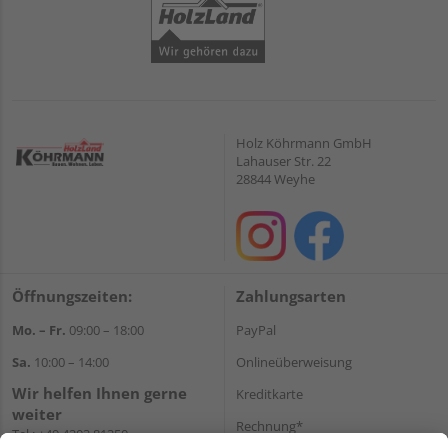
Holz Köhrmann GmbH
Lahauser Str. 22
28844 Weyhe
Öffnungszeiten:
Zahlungsarten
Mo. – Fr.
09:00 – 18:00
PayPal
Sa.
10:00 – 14:00
Onlineüberweisung
Wir helfen Ihnen gerne
Kreditkarte
weiter
Rechnung*
Tel.:
+49 4203 81350