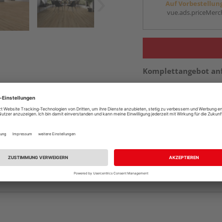
Auf Vorbestellun
vue.ads.priceMerch
Komplettangebot an