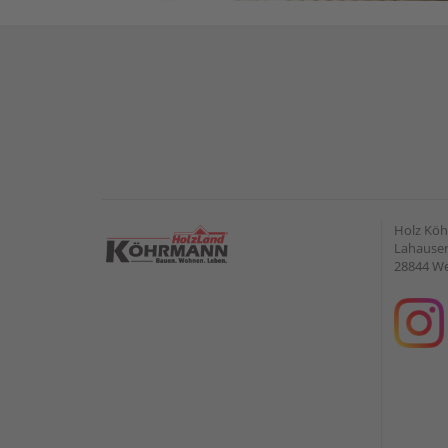
Holz Kö
Lahauser 
28844 W