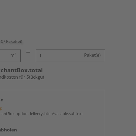
 € / Paket(e))
m²
Paket(e)
rchantBox.total
ndkosten für Stückgut
en
g:
antBox.option.delivery.laterAvailable.subtext
abholen