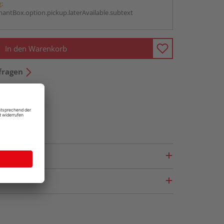
g:
antBox.option.pickup.laterAvailable.subtext
In den Warenkorb
fragen