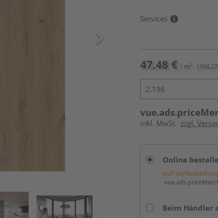
Services
47,48 €
/ m²
(104,27
vue.ads.priceMe
inkl. MwSt.
zzgl. Versa
Online bestell
Auf Vorbestellun
vue.ads.priceMerch
Beim Händler 